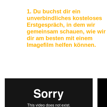
1. Du buchst dir ein
unverbindliches kosteloses
Erstgespräch, in dem wir
gemeinsam schauen, wie wir
dir am besten mit einem
Imagefilm helfen können.