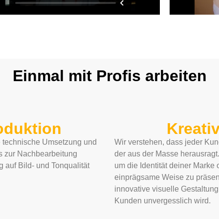
Einmal mit Profis arbeiten
oduktion
Kreativ
e technische Umsetzung und
Wir verstehen, dass jeder Kund
is zur Nachbearbeitung
der aus der Masse herausragt
g auf Bild- und Tonqualität
um die Identität deiner Marke
einprägsame Weise zu präsenti
innovative visuelle Gestaltung
Kunden unvergesslich wird.