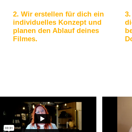
2. Wir erstellen für dich ein
3.
individuelles Konzept und
di
planen den Ablauf deines
b
Filmes.
D