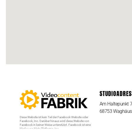
STUDIOADRES
Am Haltepunkt 
68753 Waghäus
Diese Website ist kein Teil der Facebook-Website oder
Facebook, Inc. Darüber hinaus wird diese Website von
Facebook in keiner Weise unterstützt. Facebook ist eine
Marke von Meta Platforms, Inc.