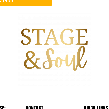
stellen
SE:
KONTAKT
QUICK LINKS