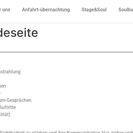
r uns
Anfahrt-übernachtung
Stage&Soul
Soulbu
eseite
strahlung
hen
e
oom-Gesprächen
uftritte
lität)
r Sichtbarkeit zu stärken und ihre Kommunikation klar, sicher un